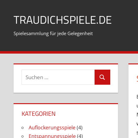
Zum
Inhalt
TRAUDICHSPIELE.DE
springen
Spielesammlung für jede Gelegenheit
Suchen
Suchen
nach:
KATEGORIEN
Auflockerungsspiele
(4)
Entspannungsspiele
(4)