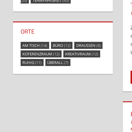
(20)
TEAMFÄHIGKEIT
(45)
ORTE
AM TISCH
(14)
BÜRO
(12)
DRAUSSEN
(8)
KOFERENZRAUM
(12)
KREATIVRAUM
(12)
RUHIG
(11)
ÜBERALL
(7)