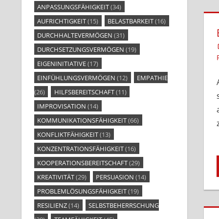
ANPASSUNGSFÄHIGKEIT
(34)
AUFRICHTIGKEIT
(15)
BELASTBARKEIT
(16)
DURCHHALTEVERMÖGEN
(31)
DURCHSETZUNGSVERMÖGEN
(19)
EIGENINITIATIVE
(17)
EINFÜHLUNGSVERMÖGEN
(12)
EMPATHIE
(26)
HILFSBEREITSCHAFT
(11)
IMPROVISATION
(14)
KOMMUNIKATIONSFÄHIGKEIT
(66)
KONFLIKTFÄHIGKEIT
(13)
KONZENTRATIONSFÄHIGKEIT
(16)
KOOPERATIONSBEREITSCHAFT
(29)
KREATIVITÄT
(29)
PERSUASION
(14)
PROBLEMLÖSUNGSFÄHIGKEIT
(19)
RESILIENZ
(14)
SELBSTBEHERRSCHUNG