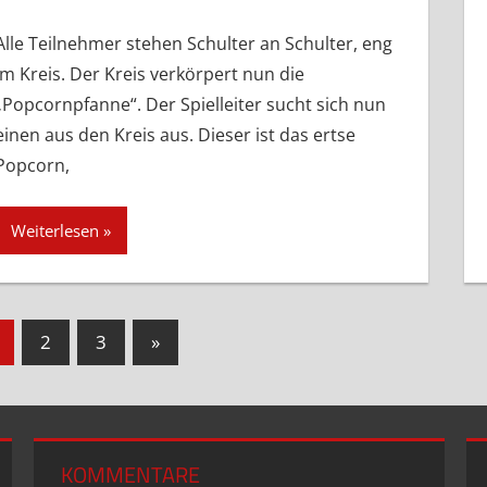
Alle Teilnehmer stehen Schulter an Schulter, eng
im Kreis. Der Kreis verkörpert nun die
„Popcornpfanne“. Der Spielleiter sucht sich nun
einen aus den Kreis aus. Dieser ist das ertse
Popcorn,
Weiterlesen
eitennummerierung
Nächste
2
3
»
Beiträge
er
iträge
KOMMENTARE