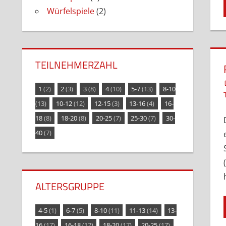
Würfelspiele
(2)
TEILNEHMERZAHL
1
(2)
2
(3)
3
(8)
4
(10)
5-7
(13)
8-10
(13)
10-12
(12)
12-15
(3)
13-16
(4)
16-
18
(8)
18-20
(8)
20-25
(7)
25-30
(7)
30-
40
(7)
ALTERSGRUPPE
4-5
(1)
6-7
(5)
8-10
(11)
11-13
(14)
13-
16
(17)
16-18
(17)
18-20
(17)
20-25
(17)