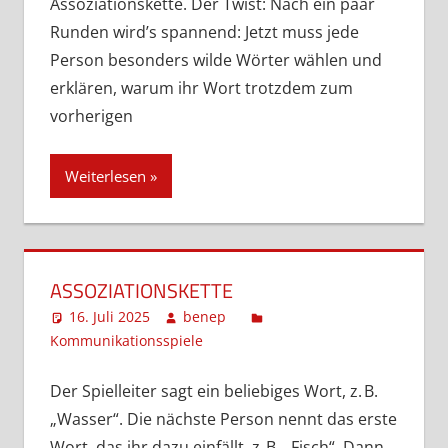
Assoziationskette. Der Twist: Nach ein paar
Runden wird’s spannend: Jetzt muss jede
Person besonders wilde Wörter wählen und
erklären, warum ihr Wort trotzdem zum
vorherigen
Weiterlesen
ASSOZIATIONSKETTE
16. Juli 2025
benep
Kommunikationsspiele
Ein Kommentar
Der Spielleiter sagt ein beliebiges Wort, z. B.
„Wasser“. Die nächste Person nennt das erste
Wort, das ihr dazu einfällt, z. B. „Fisch“. Dann