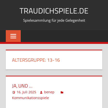
Zum
TRAUDICHSPIELE.DE
Inhalt
springen
Spielesammlung für jede Gelegenheit
ALTERSGRUPPE:
13-16
JA, UND …
16. Juli 2025
benep
Kommunikationsspiele
Kommentar hinterlassen