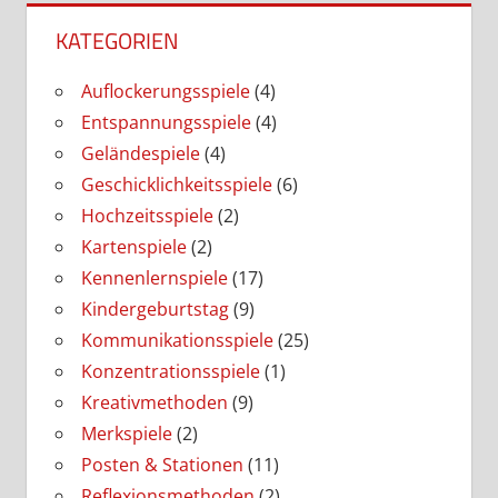
KATEGORIEN
Auflockerungsspiele
(4)
Entspannungsspiele
(4)
Geländespiele
(4)
Geschicklichkeitsspiele
(6)
Hochzeitsspiele
(2)
Kartenspiele
(2)
Kennenlernspiele
(17)
Kindergeburtstag
(9)
Kommunikationsspiele
(25)
Konzentrationsspiele
(1)
Kreativmethoden
(9)
Merkspiele
(2)
Posten & Stationen
(11)
Reflexionsmethoden
(2)