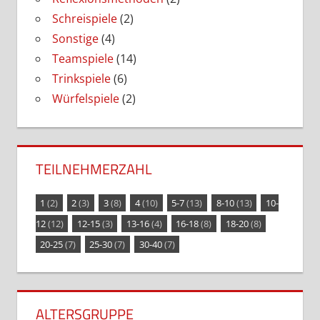
Schreispiele
(2)
Sonstige
(4)
Teamspiele
(14)
Trinkspiele
(6)
Würfelspiele
(2)
TEILNEHMERZAHL
1
(2)
2
(3)
3
(8)
4
(10)
5-7
(13)
8-10
(13)
10-
12
(12)
12-15
(3)
13-16
(4)
16-18
(8)
18-20
(8)
20-25
(7)
25-30
(7)
30-40
(7)
ALTERSGRUPPE