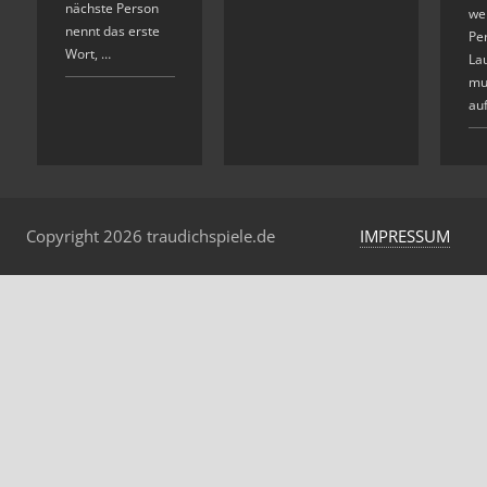
nächste Person
we
nennt das erste
Pe
Wort, …
La
mus
au
Copyright 2026 traudichspiele.de
IMPRESSUM