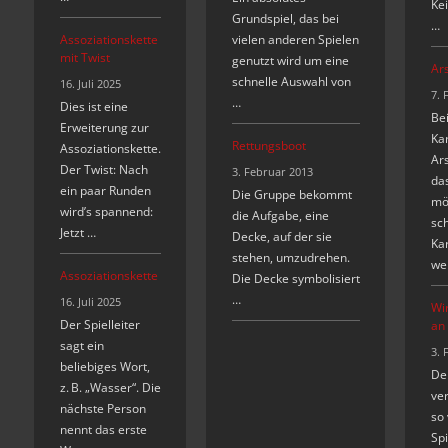
Kei
Grundspiel, das bei
…
Assoziationskette
vielen anderen Spielen
mit Twist
genutzt wird um eine
Ar
schnelle Auswahl von
16. Juli 2025
7. 
…
Dies ist eine
Be
Erweiterung zur
Kar
Rettungsboot
Assoziationskette.
Ars
Der Twist: Nach
3. Februar 2013
das
ein paar Runden
Die Gruppe bekommt
mö
wird’s spannend:
die Aufgabe, eine
sch
Jetzt …
Decke, auf der sie
Kar
stehen, umzudrehen.
we
Assoziationskette
Die Decke symbolisiert
…
16. Juli 2025
Wir
Der Spielleiter
an
sagt ein
3. 
beliebiges Wort,
Der
z. B. „Wasser“. Die
ver
nächste Person
so 
nennt das erste
Spi