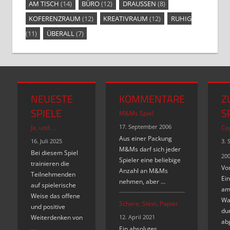
AM TISCH
(14)
BÜRO
(12)
DRAUSSEN
(8)
KOFERENZRAUM
(12)
KREATIVRAUM
(12)
RUHIG
(11)
ÜBERALL
(7)
NEUESTE
KOMMENTARE
Z
SPIELE
S
M&Ms Spiel
17. September 2006
Ja, und …
Cap
Aus einer Packung
16. Juli 2025
3. 
M&Ms darf sich jeder
Bei diesem Spiel
20
Spieler eine beliebige
trainieren die
Vo
Anzahl an M&Ms
Teilnehmenden
Ein
nehmen, aber …
auf spielerische
am
Weise das offene
Wa
Schere, Stein, Papier
und positive
du
Weiterdenken von
12. April 2021
abg
…
Ein absolutes