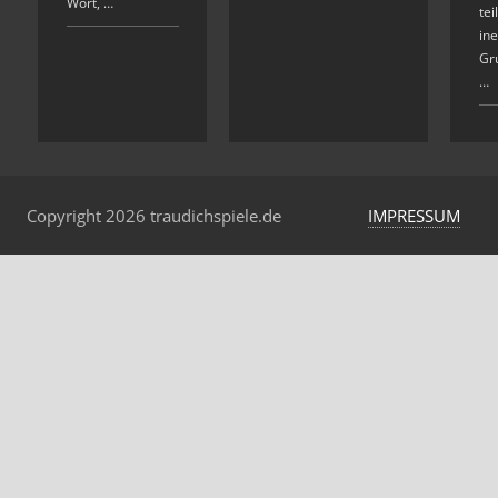
Wort, …
te
ine
Gr
…
Copyright 2026 traudichspiele.de
IMPRESSUM