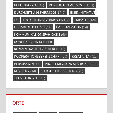
BELASTBARKEIT
(16)
DURCHHALTEVERMÖGEN
(31)
DURCHSETZUNGSVERMÖGEN
(19)
EIGENINITIATIVE
(17)
EINFÜHLUNGSVERMÖGEN
(12)
EMPATHIE
(26)
HILFSBEREITSCHAFT
(11)
IMPROVISATION
(14)
KOMMUNIKATIONSFÄHIGKEIT
(66)
KONFLIKTFÄHIGKEIT
(13)
KONZENTRATIONSFÄHIGKEIT
(16)
KOOPERATIONSBEREITSCHAFT
(29)
KREATIVITÄT
(29)
PERSUASION
(14)
PROBLEMLÖSUNGSFÄHIGKEIT
(19)
RESILIENZ
(14)
SELBSTBEHERRSCHUNG
(20)
TEAMFÄHIGKEIT
(45)
ORTE