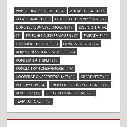
ANPASSUNGSFÄHIGKEIT
(34)
AUFRICHTIGKEIT
(15)
BELASTBARKEIT
(16)
DURCHHALTEVERMÖGEN
(31)
DURCHSETZUNGSVERMÖGEN
(19)
EIGENINITIATIVE
(17)
EINFÜHLUNGSVERMÖGEN
(12)
EMPATHIE
(26)
HILFSBEREITSCHAFT
(11)
IMPROVISATION
(14)
KOMMUNIKATIONSFÄHIGKEIT
(66)
KONFLIKTFÄHIGKEIT
(13)
KONZENTRATIONSFÄHIGKEIT
(16)
KOOPERATIONSBEREITSCHAFT
(29)
KREATIVITÄT
(29)
PERSUASION
(14)
PROBLEMLÖSUNGSFÄHIGKEIT
(19)
RESILIENZ
(14)
SELBSTBEHERRSCHUNG
(20)
TEAMFÄHIGKEIT
(45)