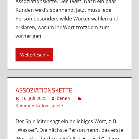
Assoziationskette. Der Twist: Nach ein paar
Runden wird’s spannend: Jetzt muss jede
Person besonders wilde Wörter wählen und
erklären, warum ihr Wort trotzdem zum
vorherigen
Weiterlesen
ASSOZIATIONSKETTE
16. Juli 2025
benep
Kommunikationsspiele
Ein Kommentar
Der Spielleiter sagt ein beliebiges Wort, z. B.
„Wasser“. Die nächste Person nennt das erste
Wort, das ihr dazu einfällt, z. B. „Fisch“. Dann