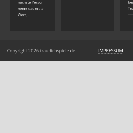
nächste Person
be
nennt das erste
Te
Wort, …
Copyright 2026 traudichspiele.de
IMPRESSUM