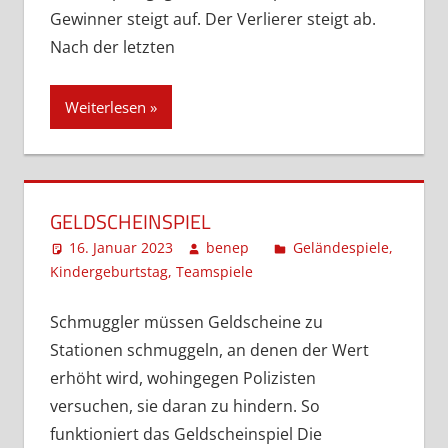
Gewinner steigt auf. Der Verlierer steigt ab.
Nach der letzten
Weiterlesen
GELDSCHEINSPIEL
16. Januar 2023
benep
Geländespiele
,
Kindergeburtstag
,
Teamspiele
Kommentar
hinterlassen
Schmuggler müssen Geldscheine zu
Stationen schmuggeln, an denen der Wert
erhöht wird, wohingegen Polizisten
versuchen, sie daran zu hindern. So
funktioniert das Geldscheinspiel Die