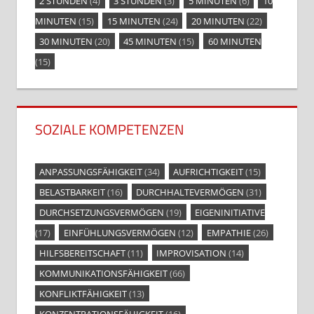
2 STUNDEN
(4)
3 STUNDEN
(3)
5 MINUTEN
(6)
10
MINUTEN
(15)
15 MINUTEN
(24)
20 MINUTEN
(22)
30 MINUTEN
(20)
45 MINUTEN
(15)
60 MINUTEN
(15)
SOZIALE KOMPETENZEN
ANPASSUNGSFÄHIGKEIT
(34)
AUFRICHTIGKEIT
(15)
BELASTBARKEIT
(16)
DURCHHALTEVERMÖGEN
(31)
DURCHSETZUNGSVERMÖGEN
(19)
EIGENINITIATIVE
(17)
EINFÜHLUNGSVERMÖGEN
(12)
EMPATHIE
(26)
HILFSBEREITSCHAFT
(11)
IMPROVISATION
(14)
KOMMUNIKATIONSFÄHIGKEIT
(66)
KONFLIKTFÄHIGKEIT
(13)
KONZENTRATIONSFÄHIGKEIT
(16)