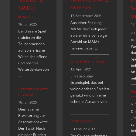
SPIELE
S
M&Ms Spiel
17. September 2006
Ja, und …
M&
Aus einer Packung
16. Juli 2025
17.
M&Ms darf sich jeder
Bei diesem Spiel
20
Spieler eine beliebige
trainieren die
Au
Anzahl an M&Ms
Teilnehmenden
Pa
nehmen, aber …
auf spielerische
dar
Weise das offene
Spi
Schere, Stein, Papier
und positive
bel
Weiterdenken von
12. April 2021
an
…
Ein absolutes
ne
Grundspiel, das bei
Assoziationskette
vielen anderen Spielen
Re
mit Twist
genutzt wird um eine
sc
schnelle Auswahl von
16. Juli 2025
9. 
…
Dies ist eine
Di
Erweiterung zur
„R
Rettungsboot
Assoziationskette.
sc
Der Twist: Nach
3. Februar 2013
bei
ein paar Runden
Die Gruppe bekommt