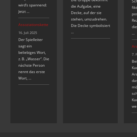
Sc
wird’s spannend:
die Aufgabe, eine
fik
Jetzt …
Decke, auf der sie
pos
stehen, umzudrehen.
Re
Assoziationskette
Die Decke symbolisiert
die
…
16. Juli 2025
…
Der Spielleiter
sagt ein
Ar
beliebiges Wort,
7. 
z. B. „Wasser“. Die
Be
nächste Person
Kar
nennt das erste
Ars
Wort, …
das
mö
sch
Kar
we