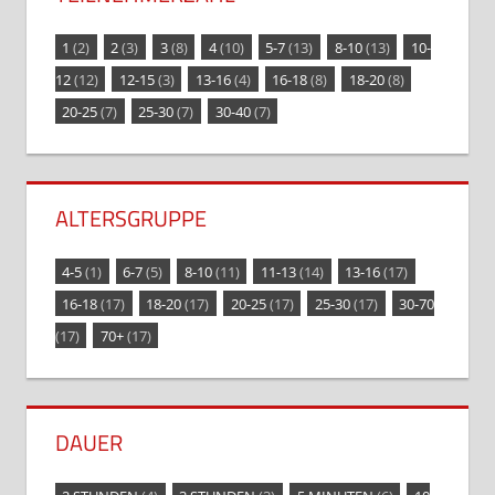
1
(2)
2
(3)
3
(8)
4
(10)
5-7
(13)
8-10
(13)
10-
12
(12)
12-15
(3)
13-16
(4)
16-18
(8)
18-20
(8)
20-25
(7)
25-30
(7)
30-40
(7)
ALTERSGRUPPE
4-5
(1)
6-7
(5)
8-10
(11)
11-13
(14)
13-16
(17)
16-18
(17)
18-20
(17)
20-25
(17)
25-30
(17)
30-70
(17)
70+
(17)
DAUER