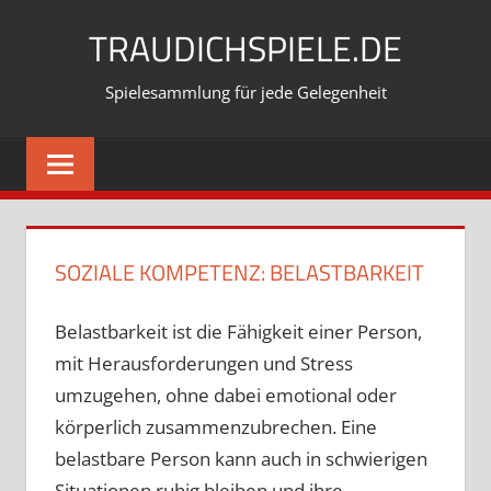
Zum
TRAUDICHSPIELE.DE
Inhalt
springen
Spielesammlung für jede Gelegenheit
SOZIALE KOMPETENZ:
BELASTBARKEIT
Belastbarkeit ist die Fähigkeit einer Person,
mit Herausforderungen und Stress
umzugehen, ohne dabei emotional oder
körperlich zusammenzubrechen. Eine
belastbare Person kann auch in schwierigen
Situationen ruhig bleiben und ihre