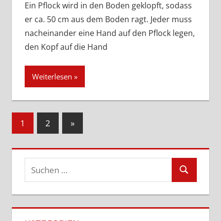
Ein Pflock wird in den Boden geklopft, sodass
er ca. 50 cm aus dem Boden ragt. Jeder muss
nacheinander eine Hand auf den Pflock legen,
den Kopf auf die Hand
Weiterlesen
Seitennummerierung
Nächste
1
2
»
Beiträge
der
Beiträge
Suchen
Suchen
nach: