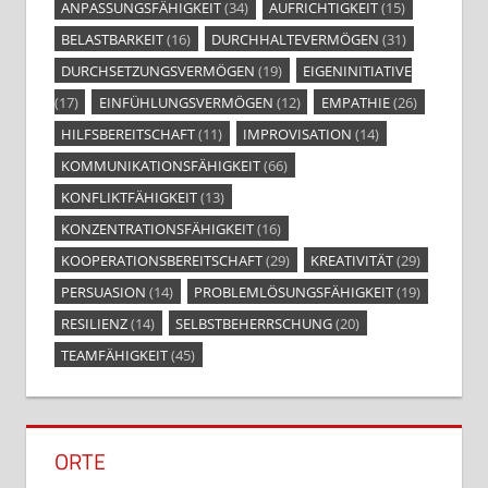
ANPASSUNGSFÄHIGKEIT
(34)
AUFRICHTIGKEIT
(15)
BELASTBARKEIT
(16)
DURCHHALTEVERMÖGEN
(31)
DURCHSETZUNGSVERMÖGEN
(19)
EIGENINITIATIVE
(17)
EINFÜHLUNGSVERMÖGEN
(12)
EMPATHIE
(26)
HILFSBEREITSCHAFT
(11)
IMPROVISATION
(14)
KOMMUNIKATIONSFÄHIGKEIT
(66)
KONFLIKTFÄHIGKEIT
(13)
KONZENTRATIONSFÄHIGKEIT
(16)
KOOPERATIONSBEREITSCHAFT
(29)
KREATIVITÄT
(29)
PERSUASION
(14)
PROBLEMLÖSUNGSFÄHIGKEIT
(19)
RESILIENZ
(14)
SELBSTBEHERRSCHUNG
(20)
TEAMFÄHIGKEIT
(45)
ORTE