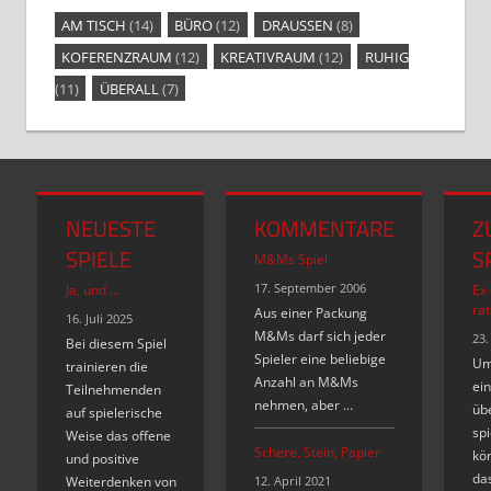
AM TISCH
(14)
BÜRO
(12)
DRAUSSEN
(8)
KOFERENZRAUM
(12)
KREATIVRAUM
(12)
RUHIG
(11)
ÜBERALL
(7)
NEUESTE
KOMMENTARE
Z
SPIELE
S
M&Ms Spiel
17. September 2006
Ja, und …
Ex
rat
Aus einer Packung
16. Juli 2025
M&Ms darf sich jeder
23.
Bei diesem Spiel
Spieler eine beliebige
Um
trainieren die
Anzahl an M&Ms
ein
Teilnehmenden
nehmen, aber …
üb
auf spielerische
spi
Weise das offene
Schere, Stein, Papier
kö
und positive
das
Weiterdenken von
12. April 2021