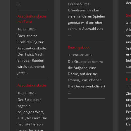
de
…
Ein absolutes
Grundspiel, das bei
Sat
Assoziationskette
vielen anderen Spielen
mit Twist
genutzt wird um eine
4. 
schnelle Auswahl von
16. Juli 2025
Al
…
Dies ist eine
ste
Erweiterung zur
un
Rettungsboot
Assoziationskette.
Spi
Der Twist: Nach
erk
3. Februar 2013
ein paar Runden
Jed
Die Gruppe bekommt
wird’s spannend:
su
die Aufgabe, eine
Jetzt …
Decke, auf der sie
Br
stehen, umzudrehen.
Assoziationskette
Die Decke symbolisiert
1. 
…
16. Juli 2025
Zie
Der Spielleiter
und
sagt ein
Lös
beliebiges Wort,
Pr
z. B. „Wasser“. Die
ge
nächste Person
Da
nennt das erste