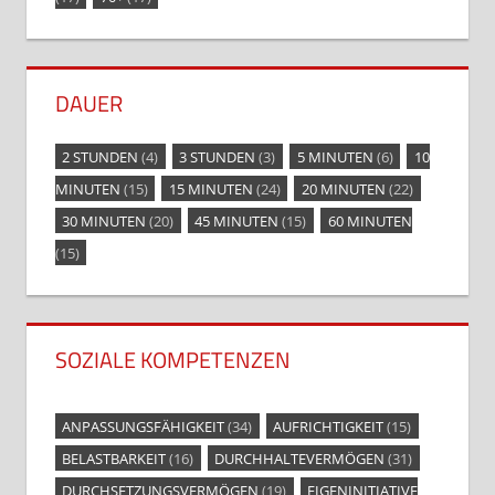
DAUER
2 STUNDEN
(4)
3 STUNDEN
(3)
5 MINUTEN
(6)
10
MINUTEN
(15)
15 MINUTEN
(24)
20 MINUTEN
(22)
30 MINUTEN
(20)
45 MINUTEN
(15)
60 MINUTEN
(15)
SOZIALE KOMPETENZEN
ANPASSUNGSFÄHIGKEIT
(34)
AUFRICHTIGKEIT
(15)
BELASTBARKEIT
(16)
DURCHHALTEVERMÖGEN
(31)
DURCHSETZUNGSVERMÖGEN
(19)
EIGENINITIATIVE