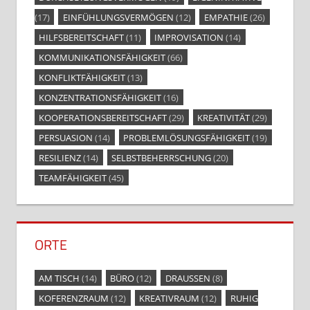
(17)
EINFÜHLUNGSVERMÖGEN
(12)
EMPATHIE
(26)
HILFSBEREITSCHAFT
(11)
IMPROVISATION
(14)
KOMMUNIKATIONSFÄHIGKEIT
(66)
KONFLIKTFÄHIGKEIT
(13)
KONZENTRATIONSFÄHIGKEIT
(16)
KOOPERATIONSBEREITSCHAFT
(29)
KREATIVITÄT
(29)
PERSUASION
(14)
PROBLEMLÖSUNGSFÄHIGKEIT
(19)
RESILIENZ
(14)
SELBSTBEHERRSCHUNG
(20)
TEAMFÄHIGKEIT
(45)
ORTE
AM TISCH
(14)
BÜRO
(12)
DRAUSSEN
(8)
KOFERENZRAUM
(12)
KREATIVRAUM
(12)
RUHIG