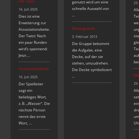
mit Twist
genutzt wird um eine
23.
schnelle Auswahl von
16. Juli 2025
All
…
Dies ist eine
Te
Erweiterung zur
wer
Rettungsboot
Assoziationskette.
un
Der Twist: Nach
st
3. Februar 2013
ein paar Runden
gle
Die Gruppe bekommt
wird’s spannend:
Te
die Aufgabe, eine
Jetzt …
auf
Decke, auf der sie
be
stehen, umzudrehen.
Assoziationskette
Die Decke symbolisiert
Ma
…
16. Juli 2025
29.
Der Spielleiter
sagt ein
Al
beliebiges Wort,
set
z. B. „Wasser“. Die
ein
nächste Person
dre
nennt das erste
um
Wort, …
Uh