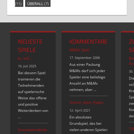
(11)
ÜBERALL
(7)
NEUESTE
KOMMENTARE
Z
SPIELE
S
M&Ms Spiel
17. September 2006
Ja, und …
Bo
An
Aus einer Packung
16. Juli 2025
M&Ms darf sich jeder
30.
Bei diesem Spiel
Spieler eine beliebige
Die
trainieren die
Anzahl an M&Ms
sic
Teilnehmenden
nehmen, aber …
Kre
auf spielerische
Spi
Weise das offene
Schere, Stein, Papier
zw
und positive
Ko
Weiterdenken von
12. April 2021
das
…
Ein absolutes
Grundspiel, das bei
T-B
Assoziationskette
vielen anderen Spielen