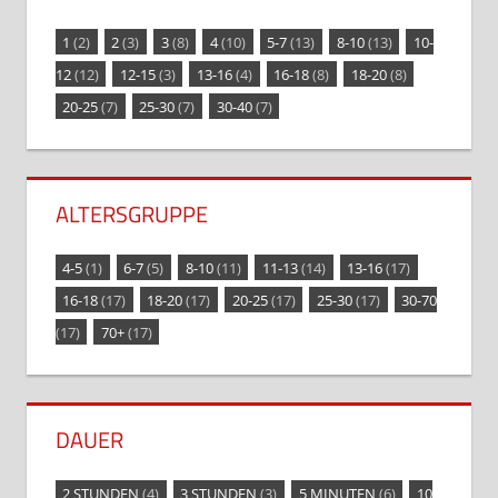
1
(2)
2
(3)
3
(8)
4
(10)
5-7
(13)
8-10
(13)
10-
12
(12)
12-15
(3)
13-16
(4)
16-18
(8)
18-20
(8)
20-25
(7)
25-30
(7)
30-40
(7)
ALTERSGRUPPE
4-5
(1)
6-7
(5)
8-10
(11)
11-13
(14)
13-16
(17)
16-18
(17)
18-20
(17)
20-25
(17)
25-30
(17)
30-70
(17)
70+
(17)
DAUER
2 STUNDEN
(4)
3 STUNDEN
(3)
5 MINUTEN
(6)
10