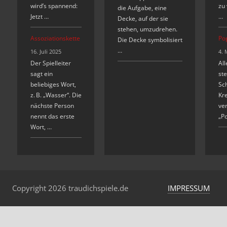
wird’s spannend:
zu
die Aufgabe, eine
Jetzt …
…
Decke, auf der sie
stehen, umzudrehen.
Assoziationskette
Po
Die Decke symbolisiert
…
16. Juli 2025
4. 
Der Spielleiter
Al
sagt ein
ste
beliebiges Wort,
Sch
z. B. „Wasser“. Die
Kre
nächste Person
ver
nennt das erste
„P
Wort, …
Copyright 2026 traudichspiele.de
IMPRESSUM