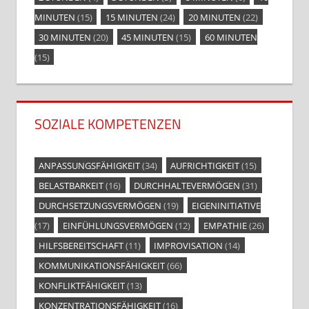
MINUTEN
(15)
15 MINUTEN
(24)
20 MINUTEN
(22)
30 MINUTEN
(20)
45 MINUTEN
(15)
60 MINUTEN
(15)
SOZIALE KOMPETENZEN
ANPASSUNGSFÄHIGKEIT
(34)
AUFRICHTIGKEIT
(15)
BELASTBARKEIT
(16)
DURCHHALTEVERMÖGEN
(31)
DURCHSETZUNGSVERMÖGEN
(19)
EIGENINITIATIVE
(17)
EINFÜHLUNGSVERMÖGEN
(12)
EMPATHIE
(26)
HILFSBEREITSCHAFT
(11)
IMPROVISATION
(14)
KOMMUNIKATIONSFÄHIGKEIT
(66)
KONFLIKTFÄHIGKEIT
(13)
KONZENTRATIONSFÄHIGKEIT
(16)