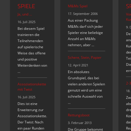
SPIELE
S
M&Ms Spiel
17. September 2006
Ja, und …
Vor
Kur
Aus einer Packung
16. Juli 2025
M&Ms darf sich jeder
9. 
Bei diesem Spiel
Spieler eine beliebige
Der
trainieren die
Anzahl an M&Ms
an
Teilnehmenden
nehmen, aber …
Kur
auf spielerische
de
Weise das offene
Schere, Stein, Papier
Te
und positive
Di
Weiterdenken von
12. April 2021
err
…
Ein absolutes
Grundspiel, das bei
2-3
Assoziationskette
vielen anderen Spielen
mit Twist
genutzt wird um eine
18.
schnelle Auswahl von
16. Juli 2025
Zw
…
Dies ist eine
ab
Erweiterung zur
dre
Rettungsboot
Assoziationskette.
Ko
Der Twist: Nach
da
3. Februar 2013
ein paar Runden
Re
Die Gruppe bekommt