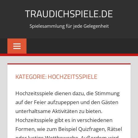
Zum
TRAUDICHSPIELE.DE
Inhalt
springen
Spielesammlung für jede Gelegenheit
KATEGORIE:
HOCHZEITSSPIELE
Hochzeitsspiele dienen dazu, die Stimmung
auf der Feier aufzupeppen und den Gästen
unterhaltsame Aktivitäten zu bieten.
Hochzeitsspiele gibt es in verschiedenen
Formen, wie zum Beispiel Quizfragen, Rätsel
oder lustige Wettbewerbe. Außerdem wird