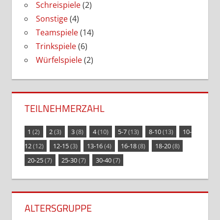
Schreispiele
(2)
Sonstige
(4)
Teamspiele
(14)
Trinkspiele
(6)
Würfelspiele
(2)
TEILNEHMERZAHL
1
(2)
2
(3)
3
(8)
4
(10)
5-7
(13)
8-10
(13)
10-
12
(12)
12-15
(3)
13-16
(4)
16-18
(8)
18-20
(8)
20-25
(7)
25-30
(7)
30-40
(7)
ALTERSGRUPPE