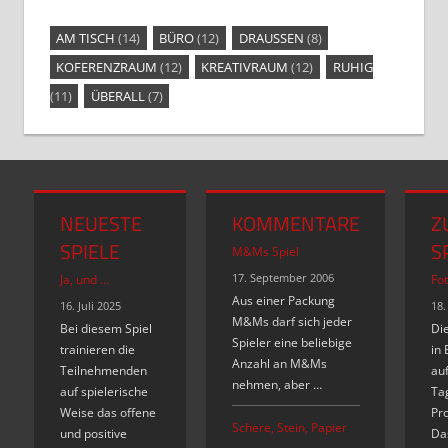
AM TISCH
(14)
BÜRO
(12)
DRAUSSEN
(8)
KOFERENZRAUM
(12)
KREATIVRAUM
(12)
RUHIG
(11)
ÜBERALL
(7)
NEUESTE
KOMMENTARE
Z
SPIELE
S
M&Ms Spiel
17. September 2006
Ja, und …
Fot
Aus einer Packung
16. Juli 2025
18.
M&Ms darf sich jeder
Bei diesem Spiel
Di
Spieler eine beliebige
trainieren die
in 
Anzahl an M&Ms
Teilnehmenden
auf
nehmen, aber …
auf spielerische
Ta
Weise das offene
Pr
Schere, Stein, Papier
und positive
Das