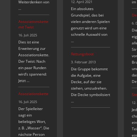
Weiterdenken von
12. April 2021
im
…
Ein absolutes
Grundspiel, das bei
De
Assoziationskette
vielen anderen Spielen
6. 
mit Twist
genutzt wird um eine
Di
schnelle Auswahl von
16. Juli 2025
eig
…
Dies ist eine
all
Erweiterung zur
Str
Rettungsboot
Assoziationskette.
vo
Der Twist: Nach
3. Februar 2013
Br
ein paar Runden
un
Die Gruppe bekommt
wird’s spannend:
das
die Aufgabe, eine
Jetzt …
De
Decke, auf der sie
stehen, umzudrehen.
Assoziationskette
Die Decke symbolisiert
Ste
…
16. Juli 2025
12.
Der Spielleiter
Je
sagt ein
cha
beliebiges Wort,
ei
z. B. „Wasser“. Die
Te
nächste Person
ei