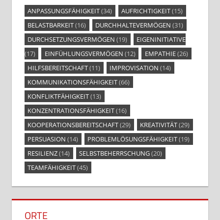
ANPASSUNGSFÄHIGKEIT
(34)
AUFRICHTIGKEIT
(15)
BELASTBARKEIT
(16)
DURCHHALTEVERMÖGEN
(31)
DURCHSETZUNGSVERMÖGEN
(19)
EIGENINITIATIVE
(17)
EINFÜHLUNGSVERMÖGEN
(12)
EMPATHIE
(26)
HILFSBEREITSCHAFT
(11)
IMPROVISATION
(14)
KOMMUNIKATIONSFÄHIGKEIT
(66)
KONFLIKTFÄHIGKEIT
(13)
KONZENTRATIONSFÄHIGKEIT
(16)
KOOPERATIONSBEREITSCHAFT
(29)
KREATIVITÄT
(29)
PERSUASION
(14)
PROBLEMLÖSUNGSFÄHIGKEIT
(19)
RESILIENZ
(14)
SELBSTBEHERRSCHUNG
(20)
TEAMFÄHIGKEIT
(45)
ORTE