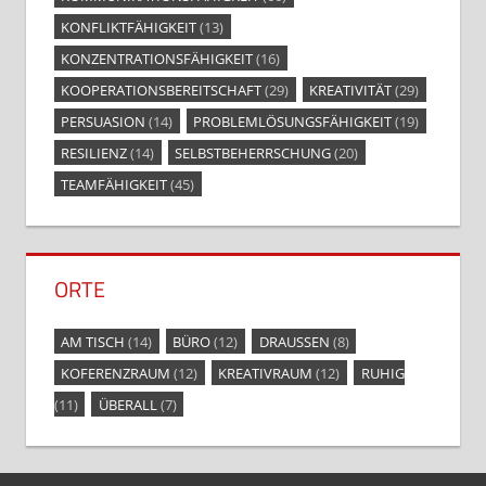
KONFLIKTFÄHIGKEIT
(13)
KONZENTRATIONSFÄHIGKEIT
(16)
KOOPERATIONSBEREITSCHAFT
(29)
KREATIVITÄT
(29)
PERSUASION
(14)
PROBLEMLÖSUNGSFÄHIGKEIT
(19)
RESILIENZ
(14)
SELBSTBEHERRSCHUNG
(20)
TEAMFÄHIGKEIT
(45)
ORTE
AM TISCH
(14)
BÜRO
(12)
DRAUSSEN
(8)
KOFERENZRAUM
(12)
KREATIVRAUM
(12)
RUHIG
(11)
ÜBERALL
(7)