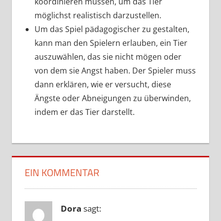
koordinieren müssen, um das Tier
möglichst realistisch darzustellen.
Um das Spiel pädagogischer zu gestalten,
kann man den Spielern erlauben, ein Tier
auszuwählen, das sie nicht mögen oder
von dem sie Angst haben. Der Spieler muss
dann erklären, wie er versucht, diese
Ängste oder Abneigungen zu überwinden,
indem er das Tier darstellt.
EIN KOMMENTAR
Dora
sagt: