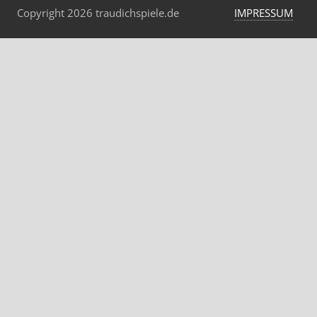
Copyright 2026 traudichspiele.de
IMPRESSUM