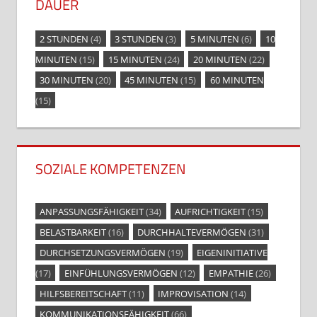
DAUER
2 STUNDEN
(4)
3 STUNDEN
(3)
5 MINUTEN
(6)
10
MINUTEN
(15)
15 MINUTEN
(24)
20 MINUTEN
(22)
30 MINUTEN
(20)
45 MINUTEN
(15)
60 MINUTEN
(15)
SOZIALE KOMPETENZEN
ANPASSUNGSFÄHIGKEIT
(34)
AUFRICHTIGKEIT
(15)
BELASTBARKEIT
(16)
DURCHHALTEVERMÖGEN
(31)
DURCHSETZUNGSVERMÖGEN
(19)
EIGENINITIATIVE
(17)
EINFÜHLUNGSVERMÖGEN
(12)
EMPATHIE
(26)
HILFSBEREITSCHAFT
(11)
IMPROVISATION
(14)
KOMMUNIKATIONSFÄHIGKEIT
(66)