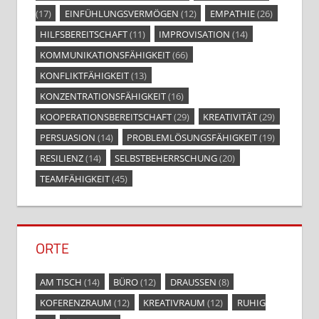
(17)
EINFÜHLUNGSVERMÖGEN
(12)
EMPATHIE
(26)
HILFSBEREITSCHAFT
(11)
IMPROVISATION
(14)
KOMMUNIKATIONSFÄHIGKEIT
(66)
KONFLIKTFÄHIGKEIT
(13)
KONZENTRATIONSFÄHIGKEIT
(16)
KOOPERATIONSBEREITSCHAFT
(29)
KREATIVITÄT
(29)
PERSUASION
(14)
PROBLEMLÖSUNGSFÄHIGKEIT
(19)
RESILIENZ
(14)
SELBSTBEHERRSCHUNG
(20)
TEAMFÄHIGKEIT
(45)
ORTE
AM TISCH
(14)
BÜRO
(12)
DRAUSSEN
(8)
KOFERENZRAUM
(12)
KREATIVRAUM
(12)
RUHIG