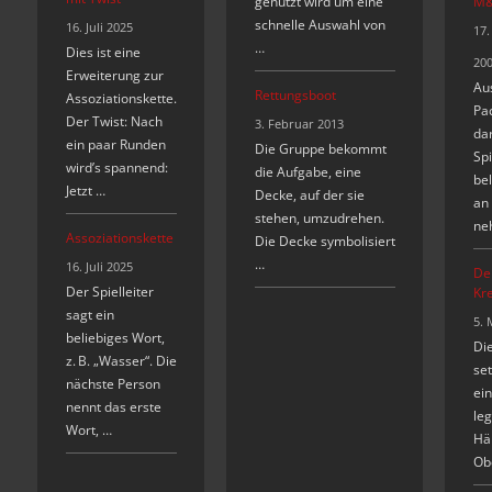
genutzt wird um eine
M&
schnelle Auswahl von
16. Juli 2025
17.
…
Dies ist eine
20
Erweiterung zur
Au
Rettungsboot
Assoziationskette.
Pa
Der Twist: Nach
3. Februar 2013
dar
ein paar Runden
Die Gruppe bekommt
Spi
wird’s spannend:
die Aufgabe, eine
bel
Jetzt …
Decke, auf der sie
an
stehen, umzudrehen.
ne
Assoziationskette
Die Decke symbolisiert
…
16. Juli 2025
De
Der Spielleiter
Kre
sagt ein
5. 
beliebiges Wort,
Di
z. B. „Wasser“. Die
set
nächste Person
ein
nennt das erste
leg
Wort, …
Hä
Ob