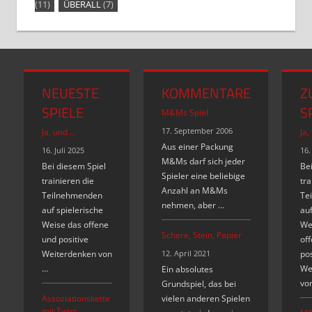
(11)
ÜBERALL
(7)
NEUESTE
KOMMENTARE
Z
SPIELE
S
M&Ms Spiel
17. September 2006
Ja, und …
Ja,
Aus einer Packung
16. Juli 2025
16.
M&Ms darf sich jeder
Bei diesem Spiel
Bei
Spieler eine beliebige
trainieren die
tra
Anzahl an M&Ms
Teilnehmenden
Te
nehmen, aber …
auf spielerische
auf
Weise das offene
We
Schere, Stein, Papier
und positive
of
Weiterdenken von
12. April 2021
pos
…
We
Ein absolutes
vo
Grundspiel, das bei
Assoziationskette
vielen anderen Spielen
mit Twist