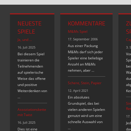
NEUESTE
KOMMENTARE
Z
SPIELE
S
M&Ms Spiel
17. September 2006
Ja, und …
Cap
Aus einer Packung
16. Juli 2025
3. 
M&Ms darf sich jeder
Bei diesem Spiel
Vor
Spieler eine beliebige
trainieren die
Spi
Anzahl an M&Ms
Teilnehmenden
bes
nehmen, aber …
auf spielerische
Wa
Weise das offene
du
Schere, Stein, Papier
und positive
abg
Weiterdenken von
12. April 2021
Kei
…
Ein absolutes
Grundspiel, das bei
Si
Re
Assoziationskette
vielen anderen Spielen
mit Twist
genutzt wird um eine
17.
schnelle Auswahl von
16. Juli 2025
Je
…
Dies ist eine
dar