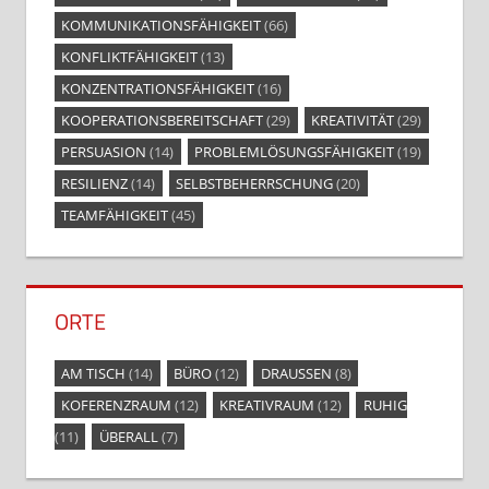
KOMMUNIKATIONSFÄHIGKEIT
(66)
KONFLIKTFÄHIGKEIT
(13)
KONZENTRATIONSFÄHIGKEIT
(16)
KOOPERATIONSBEREITSCHAFT
(29)
KREATIVITÄT
(29)
PERSUASION
(14)
PROBLEMLÖSUNGSFÄHIGKEIT
(19)
RESILIENZ
(14)
SELBSTBEHERRSCHUNG
(20)
TEAMFÄHIGKEIT
(45)
ORTE
AM TISCH
(14)
BÜRO
(12)
DRAUSSEN
(8)
KOFERENZRAUM
(12)
KREATIVRAUM
(12)
RUHIG
(11)
ÜBERALL
(7)