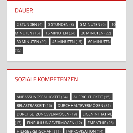
DAUER
2 STUNDEN
(4)
3 STUNDEN
(3)
5 MINUTEN
(6)
10
MINUTEN
(15)
15 MINUTEN
(24)
20 MINUTEN
(22)
30 MINUTEN
(20)
45 MINUTEN
(15)
60 MINUTEN
(15)
SOZIALE KOMPETENZEN
ANPASSUNGSFÄHIGKEIT
(34)
AUFRICHTIGKEIT
(15)
BELASTBARKEIT
(16)
DURCHHALTEVERMÖGEN
(31)
DURCHSETZUNGSVERMÖGEN
(19)
EIGENINITIATIVE
(17)
EINFÜHLUNGSVERMÖGEN
(12)
EMPATHIE
(26)
HILFSBEREITSCHAFT
(11)
IMPROVISATION
(14)