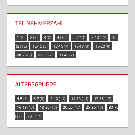
TEILNEHMERZAHL
1
(2)
2
(3)
3
(8)
4
(10)
5-7
(13)
8-10
(13)
10-
12
(12)
12-15
(3)
13-16
(4)
16-18
(8)
18-20
(8)
20-25
(7)
25-30
(7)
30-40
(7)
ALTERSGRUPPE
4-5
(1)
6-7
(5)
8-10
(11)
11-13
(14)
13-16
(17)
16-18
(17)
18-20
(17)
20-25
(17)
25-30
(17)
30-70
(17)
70+
(17)