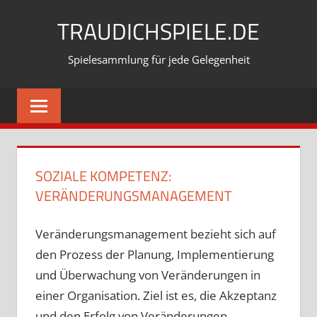
Zum
TRAUDICHSPIELE.DE
Inhalt
springen
Spielesammlung für jede Gelegenheit
SOZIALE KOMPETENZ:
VERÄNDERUNGSMANAGEMENT
Veränderungsmanagement bezieht sich auf
den Prozess der Planung, Implementierung
und Überwachung von Veränderungen in
einer Organisation. Ziel ist es, die Akzeptanz
und den Erfolg von Veränderungen