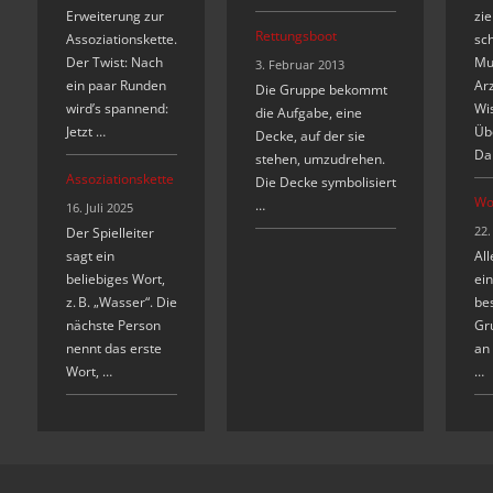
Erweiterung zur
zie
Rettungsboot
Assoziationskette.
sc
Der Twist: Nach
Mut
3. Februar 2013
ein paar Runden
Arz
Die Gruppe bekommt
wird’s spannend:
Wis
die Aufgabe, eine
Jetzt …
Üb
Decke, auf der sie
Da
stehen, umzudrehen.
Assoziationskette
Die Decke symbolisiert
Wo
…
16. Juli 2025
22.
Der Spielleiter
sagt ein
All
beliebiges Wort,
ei
z. B. „Wasser“. Die
bes
nächste Person
Gru
nennt das erste
an
Wort, …
…