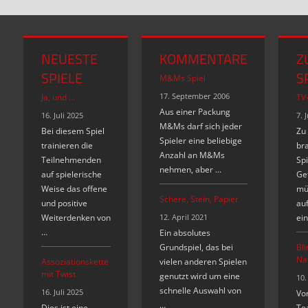
NEUESTE
KOMMENTARE
Z
SPIELE
S
M&Ms Spiel
17. September 2006
Ja, und …
TV
Aus einer Packung
16. Juli 2025
7. 
M&Ms darf sich jeder
Bei diesem Spiel
Zu
Spieler eine beliebige
trainieren die
br
Anzahl an M&Ms
Teilnehmenden
Spi
nehmen, aber …
auf spielerische
Ge
Weise das offene
mü
Schere, Stein, Papier
und positive
auf
Weiterdenken von
12. April 2021
ein
…
Ein absolutes
Grundspiel, das bei
Bl
Na
Assoziationskette
vielen anderen Spielen
mit Twist
genutzt wird um eine
10.
schnelle Auswahl von
16. Juli 2025
Vo
…
Dies ist eine
Te