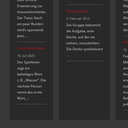
Erweiterung zur
Wa
Rettungsboot
Assoziationskette.
auf
Der Twist: Nach
Wi
3. Februar 2013
ein paar Runden
we
Die Gruppe bekommt
wird’s spannend:
die
die Aufgabe, eine
Jetzt …
Decke, auf der sie
Mö
stehen, umzudrehen.
Assoziationskette
Die Decke symbolisiert
16.
…
16. Juli 2025
Für
Der Spielleiter
Mit
sagt ein
ein
beliebiges Wort,
Na
z. B. „Wasser“. Die
ers
nächste Person
zu
nennt das erste
Au
Wort, …
Beh
je