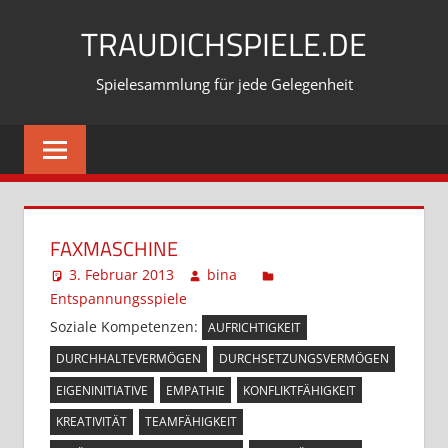
Zum
TRAUDICHSPIELE.DE
Inhalt
springen
Spielesammlung für jede Gelegenheit
FAXMASCHINE
3. Februar 2013
bina
Entspannungsspiele
Kommentar hinterlassen
Soziale Kompetenzen:
AUFRICHTIGKEIT
DURCHHALTEVERMÖGEN
DURCHSETZUNGSVERMÖGEN
EIGENINITIATIVE
EMPATHIE
KONFLIKTFÄHIGKEIT
KREATIVITÄT
TEAMFÄHIGKEIT