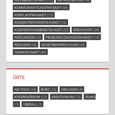
KOMMUNIKATIONSFÄHIGKEIT
(66)
KONFLIKTFÄHIGKEIT
(13)
KONZENTRATIONSFÄHIGKEIT
(16)
KOOPERATIONSBEREITSCHAFT
(29)
KREATIVITÄT
(29)
PERSUASION
(14)
PROBLEMLÖSUNGSFÄHIGKEIT
(19)
RESILIENZ
(14)
SELBSTBEHERRSCHUNG
(20)
TEAMFÄHIGKEIT
(45)
ORTE
AM TISCH
(14)
BÜRO
(12)
DRAUSSEN
(8)
KOFERENZRAUM
(12)
KREATIVRAUM
(12)
RUHIG
(11)
ÜBERALL
(7)