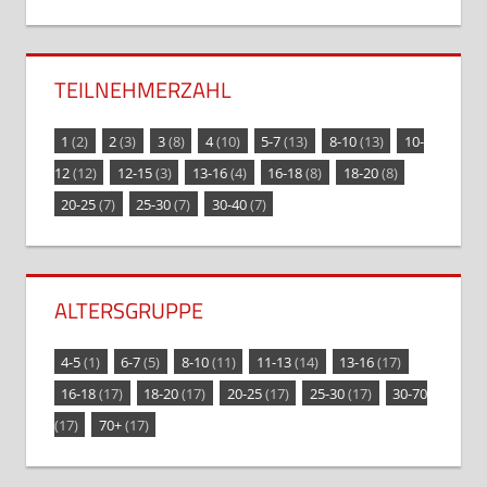
TEILNEHMERZAHL
1
(2)
2
(3)
3
(8)
4
(10)
5-7
(13)
8-10
(13)
10-
12
(12)
12-15
(3)
13-16
(4)
16-18
(8)
18-20
(8)
20-25
(7)
25-30
(7)
30-40
(7)
ALTERSGRUPPE
4-5
(1)
6-7
(5)
8-10
(11)
11-13
(14)
13-16
(17)
16-18
(17)
18-20
(17)
20-25
(17)
25-30
(17)
30-70
(17)
70+
(17)