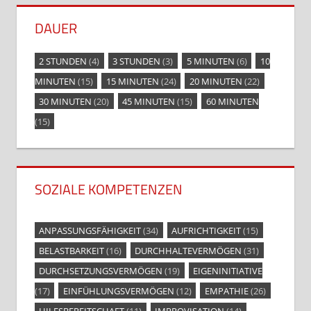
DAUER
2 STUNDEN
(4)
3 STUNDEN
(3)
5 MINUTEN
(6)
10
MINUTEN
(15)
15 MINUTEN
(24)
20 MINUTEN
(22)
30 MINUTEN
(20)
45 MINUTEN
(15)
60 MINUTEN
(15)
SOZIALE KOMPETENZEN
ANPASSUNGSFÄHIGKEIT
(34)
AUFRICHTIGKEIT
(15)
BELASTBARKEIT
(16)
DURCHHALTEVERMÖGEN
(31)
DURCHSETZUNGSVERMÖGEN
(19)
EIGENINITIATIVE
(17)
EINFÜHLUNGSVERMÖGEN
(12)
EMPATHIE
(26)
HILFSBEREITSCHAFT
(11)
IMPROVISATION
(14)