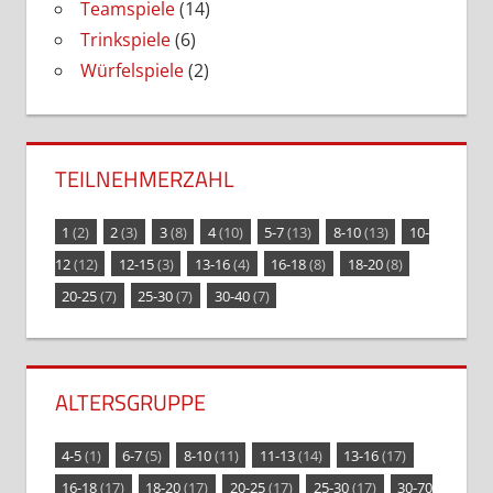
Teamspiele
(14)
Trinkspiele
(6)
Würfelspiele
(2)
TEILNEHMERZAHL
1
(2)
2
(3)
3
(8)
4
(10)
5-7
(13)
8-10
(13)
10-
12
(12)
12-15
(3)
13-16
(4)
16-18
(8)
18-20
(8)
20-25
(7)
25-30
(7)
30-40
(7)
ALTERSGRUPPE
4-5
(1)
6-7
(5)
8-10
(11)
11-13
(14)
13-16
(17)
16-18
(17)
18-20
(17)
20-25
(17)
25-30
(17)
30-70