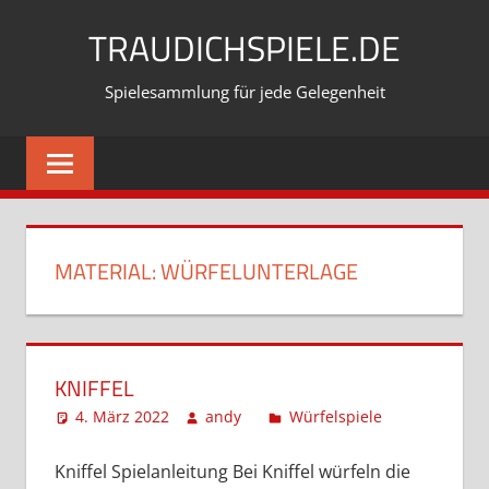
Zum
TRAUDICHSPIELE.DE
Inhalt
springen
Spielesammlung für jede Gelegenheit
MATERIAL:
WÜRFELUNTERLAGE
KNIFFEL
4. März 2022
andy
Würfelspiele
Kommentar
hinterlassen
Kniffel Spielanleitung Bei Kniffel würfeln die