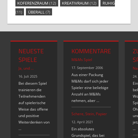
KOFERENZRAUM
(12)
KREATIVRAUM
(12)
RUHIG
(11)
ÜBERALL
(7)
NEUESTE
KOMMENTARE
Z
SPIELE
S
M&Ms Spiel
17. September 2006
Ja, und …
Na
Aus einer Packung
16. Juli 2025
24.
M&Ms darf sich jeder
Bei diesem Spiel
Ein
Spieler eine beliebige
trainieren die
be
Anzahl an M&Ms
Teilnehmenden
Wo
nehmen, aber …
auf spielerische
Spi
Weise das offene
Ohr
Schere, Stein, Papier
und positive
un
Weiterdenken von
12. April 2021
jet
…
…
Ein absolutes
Grundspiel, das bei