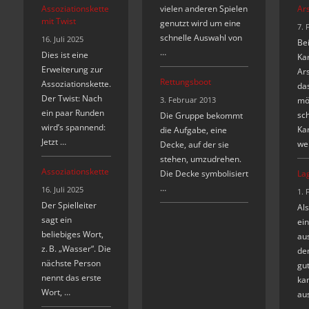
Assoziationskette
vielen anderen Spielen
Ar
mit Twist
genutzt wird um eine
7. 
schnelle Auswahl von
16. Juli 2025
Be
…
Dies ist eine
Kar
Erweiterung zur
Ars
Rettungsboot
Assoziationskette.
das
Der Twist: Nach
3. Februar 2013
mö
ein paar Runden
sch
Die Gruppe bekommt
wird’s spannend:
Kar
die Aufgabe, eine
Jetzt …
we
Decke, auf der sie
stehen, umzudrehen.
Assoziationskette
Die Decke symbolisiert
La
…
16. Juli 2025
1. 
Der Spielleiter
Als
sagt ein
ein
beliebiges Wort,
au
z. B. „Wasser“. Die
de
nächste Person
gu
nennt das erste
ka
Wort, …
au
…