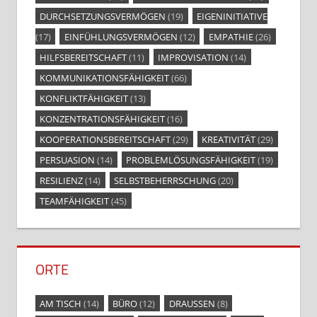
DURCHSETZUNGSVERMÖGEN
(19)
EIGENINITIATIVE
(17)
EINFÜHLUNGSVERMÖGEN
(12)
EMPATHIE
(26)
HILFSBEREITSCHAFT
(11)
IMPROVISATION
(14)
KOMMUNIKATIONSFÄHIGKEIT
(66)
KONFLIKTFÄHIGKEIT
(13)
KONZENTRATIONSFÄHIGKEIT
(16)
KOOPERATIONSBEREITSCHAFT
(29)
KREATIVITÄT
(29)
PERSUASION
(14)
PROBLEMLÖSUNGSFÄHIGKEIT
(19)
RESILIENZ
(14)
SELBSTBEHERRSCHUNG
(20)
TEAMFÄHIGKEIT
(45)
ORTE
AM TISCH
(14)
BÜRO
(12)
DRAUSSEN
(8)