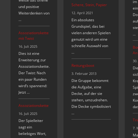
Weise das offene
im 
Schere, Stein, Papier
und positive
ein
Weiterdenken von
12. April 2021
Do
…
Ein absolutes
auf
Grundspiel, das bei
ste
Assoziationskette
vielen anderen Spielen
…
mit Twist
genutzt wird um eine
schnelle Auswahl von
16. Juli 2025
Bo
…
An
Dies ist eine
Erweiterung zur
30.
Rettungsboot
Assoziationskette.
Die
Der Twist: Nach
3. Februar 2013
sic
ein paar Runden
Die Gruppe bekommt
Kre
wird’s spannend:
die Aufgabe, eine
Spi
Jetzt …
Decke, auf der sie
zw
stehen, umzudrehen.
Ko
Assoziationskette
Die Decke symbolisiert
das
…
16. Juli 2025
Tr
Der Spielleiter
sagt ein
7. 
beliebiges Wort,
Ma