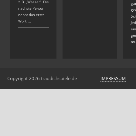
z. B. „Wasser“. Die
ga
nächste Person
ge
nennt das erste
Sch
Wort, …
Je
ein
ge
mu
Copyright 2026 traudichspiele.de
IMPRESSUM