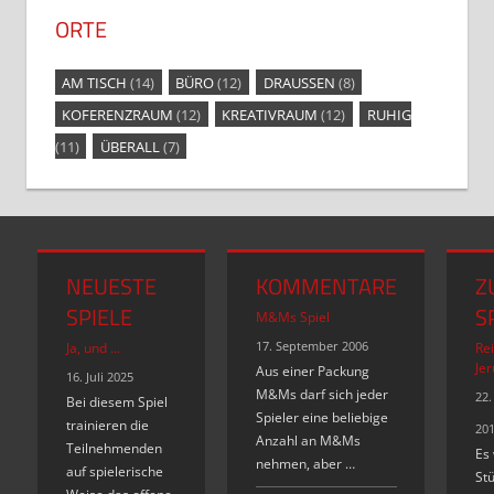
ORTE
AM TISCH
(14)
BÜRO
(12)
DRAUSSEN
(8)
KOFERENZRAUM
(12)
KREATIVRAUM
(12)
RUHIG
(11)
ÜBERALL
(7)
NEUESTE
KOMMENTARE
Z
SPIELE
S
M&Ms Spiel
17. September 2006
Ja, und …
Re
Je
Aus einer Packung
16. Juli 2025
M&Ms darf sich jeder
22
Bei diesem Spiel
Spieler eine beliebige
trainieren die
20
Anzahl an M&Ms
Teilnehmenden
Es
nehmen, aber …
auf spielerische
St