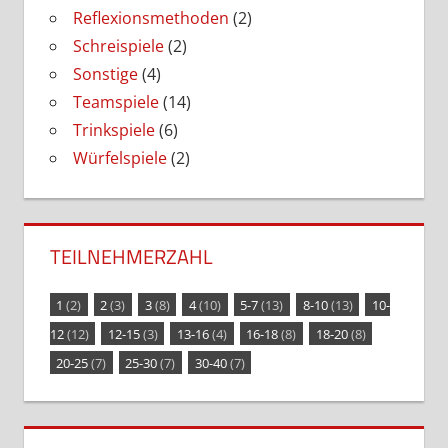
Reflexionsmethoden
(2)
Schreispiele
(2)
Sonstige
(4)
Teamspiele
(14)
Trinkspiele
(6)
Würfelspiele
(2)
TEILNEHMERZAHL
1
(2)
2
(3)
3
(8)
4
(10)
5-7
(13)
8-10
(13)
10-
12
(12)
12-15
(3)
13-16
(4)
16-18
(8)
18-20
(8)
20-25
(7)
25-30
(7)
30-40
(7)