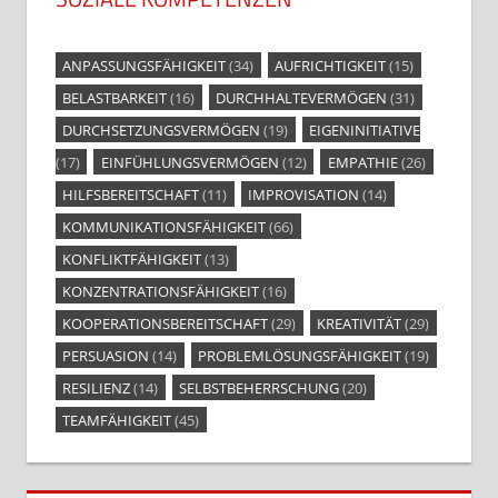
ANPASSUNGSFÄHIGKEIT
(34)
AUFRICHTIGKEIT
(15)
BELASTBARKEIT
(16)
DURCHHALTEVERMÖGEN
(31)
DURCHSETZUNGSVERMÖGEN
(19)
EIGENINITIATIVE
(17)
EINFÜHLUNGSVERMÖGEN
(12)
EMPATHIE
(26)
HILFSBEREITSCHAFT
(11)
IMPROVISATION
(14)
KOMMUNIKATIONSFÄHIGKEIT
(66)
KONFLIKTFÄHIGKEIT
(13)
KONZENTRATIONSFÄHIGKEIT
(16)
KOOPERATIONSBEREITSCHAFT
(29)
KREATIVITÄT
(29)
PERSUASION
(14)
PROBLEMLÖSUNGSFÄHIGKEIT
(19)
RESILIENZ
(14)
SELBSTBEHERRSCHUNG
(20)
TEAMFÄHIGKEIT
(45)