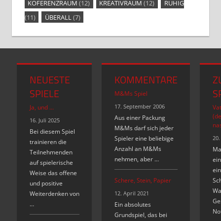
KOFERENZRAUM
(12)
KREATIVRAUM
(12)
RUHIG
(11)
ÜBERALL
(7)
NEUESTE
KOMMENTARE
Z
SPIELE
S
M&Ms Spiel
17. September 2006
Ja, und …
Va
(de
Aus einer Packung
16. Juli 2025
nas
M&Ms darf sich jeder
Bei diesem Spiel
Spieler eine beliebige
20.
trainieren die
Anzahl an M&Ms
Ma
Teilnehmenden
nehmen, aber …
ein
auf spielerische
ei
Weise das offene
Schere, Stein, Papier
Sch
und positive
Wa
Weiterdenken von
12. April 2021
Ges
…
Ein absolutes
Not
Grundspiel, das bei