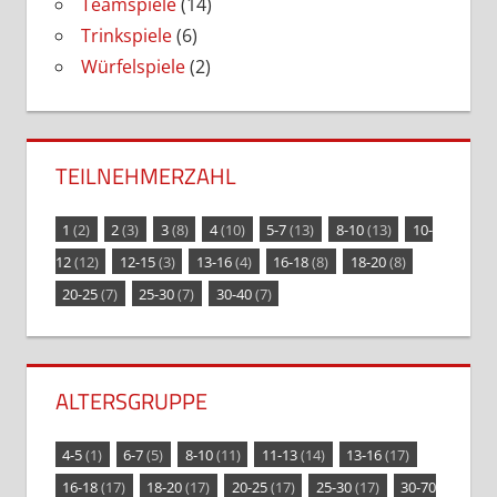
Teamspiele
(14)
Trinkspiele
(6)
Würfelspiele
(2)
TEILNEHMERZAHL
1
(2)
2
(3)
3
(8)
4
(10)
5-7
(13)
8-10
(13)
10-
12
(12)
12-15
(3)
13-16
(4)
16-18
(8)
18-20
(8)
20-25
(7)
25-30
(7)
30-40
(7)
ALTERSGRUPPE
4-5
(1)
6-7
(5)
8-10
(11)
11-13
(14)
13-16
(17)
16-18
(17)
18-20
(17)
20-25
(17)
25-30
(17)
30-70