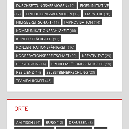
DURCHSETZUNGSVERMÖGEN
(19)
EIGENINITIATIVE
(17)
EINFÜHLUNGSVERMÖGEN
(12)
EMPATHIE
(26)
HILFSBEREITSCHAFT
(11)
IMPROVISATION
(14)
KOMMUNIKATIONSFÄHIGKEIT
(66)
KONFLIKTFÄHIGKEIT
(13)
KONZENTRATIONSFÄHIGKEIT
(16)
KOOPERATIONSBEREITSCHAFT
(29)
KREATIVITÄT
(29)
PERSUASION
(14)
PROBLEMLÖSUNGSFÄHIGKEIT
(19)
RESILIENZ
(14)
SELBSTBEHERRSCHUNG
(20)
TEAMFÄHIGKEIT
(45)
ORTE
AM TISCH
(14)
BÜRO
(12)
DRAUSSEN
(8)