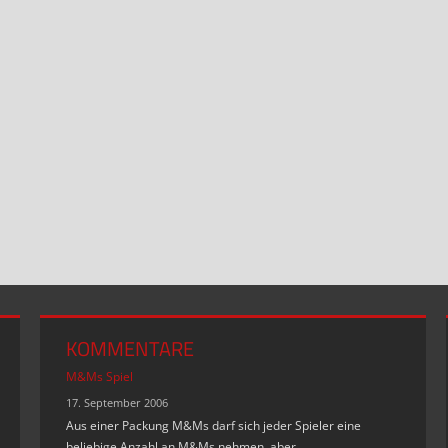
KOMMENTARE
M&Ms Spiel
17. September 2006
Aus einer Packung M&Ms darf sich jeder Spieler eine
beliebige Anzahl an M&Ms nehmen, aber …