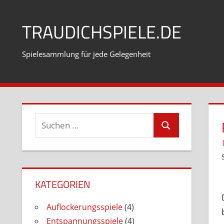
Zum
Inhalt
TRAUDICHSPIELE.DE
springen
Spielesammlung für jede Gelegenheit
Suchen
Suchen
nach:
KATEGORIEN
Auflockerungsspiele
(4)
Entspannungsspiele
(4)