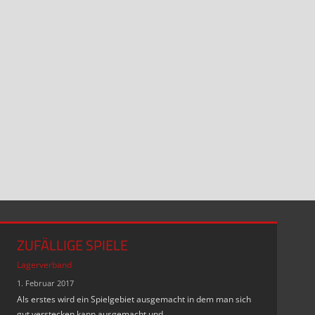
ZUFÄLLIGE SPIELE
Lagerverband
1. Februar 2017
Als erstes wird ein Spielgebiet ausgemacht in dem man sich
gut verstecken kann ausgemacht und …