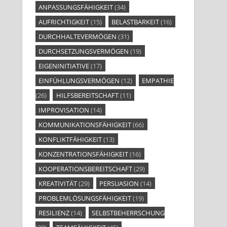
ANPASSUNGSFÄHIGKEIT
(34)
AUFRICHTIGKEIT
(15)
BELASTBARKEIT
(16)
DURCHHALTEVERMÖGEN
(31)
DURCHSETZUNGSVERMÖGEN
(19)
EIGENINITIATIVE
(17)
EINFÜHLUNGSVERMÖGEN
(12)
EMPATHIE
(26)
HILFSBEREITSCHAFT
(11)
IMPROVISATION
(14)
KOMMUNIKATIONSFÄHIGKEIT
(66)
KONFLIKTFÄHIGKEIT
(13)
KONZENTRATIONSFÄHIGKEIT
(16)
KOOPERATIONSBEREITSCHAFT
(29)
KREATIVITÄT
(29)
PERSUASION
(14)
PROBLEMLÖSUNGSFÄHIGKEIT
(19)
RESILIENZ
(14)
SELBSTBEHERRSCHUNG