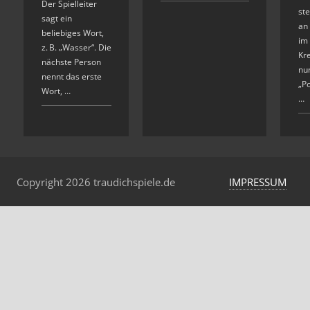
Der Spielleiter
ste
sagt ein
an 
beliebiges Wort,
im 
z. B. „Wasser“. Die
Kre
nächste Person
nu
nennt das erste
„P
Wort, …
…
Copyright 2026 traudichspiele.de
IMPRESSUM