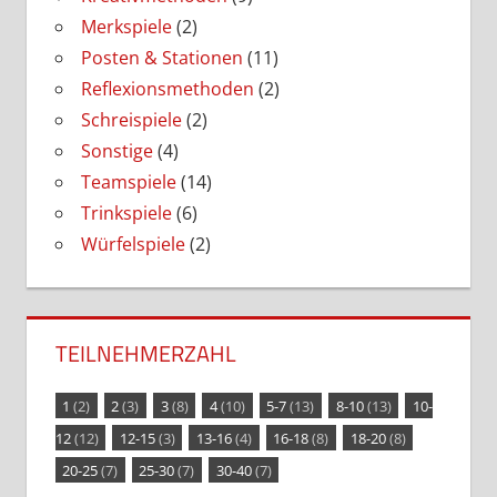
Merkspiele
(2)
Posten & Stationen
(11)
Reflexionsmethoden
(2)
Schreispiele
(2)
Sonstige
(4)
Teamspiele
(14)
Trinkspiele
(6)
Würfelspiele
(2)
TEILNEHMERZAHL
1
(2)
2
(3)
3
(8)
4
(10)
5-7
(13)
8-10
(13)
10-
12
(12)
12-15
(3)
13-16
(4)
16-18
(8)
18-20
(8)
20-25
(7)
25-30
(7)
30-40
(7)