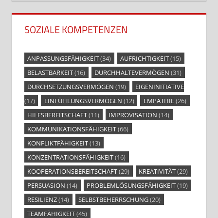
SOZIALE KOMPETENZEN
ANPASSUNGSFÄHIGKEIT
(34)
AUFRICHTIGKEIT
(15)
BELASTBARKEIT
(16)
DURCHHALTEVERMÖGEN
(31)
DURCHSETZUNGSVERMÖGEN
(19)
EIGENINITIATIVE
(17)
EINFÜHLUNGSVERMÖGEN
(12)
EMPATHIE
(26)
HILFSBEREITSCHAFT
(11)
IMPROVISATION
(14)
KOMMUNIKATIONSFÄHIGKEIT
(66)
KONFLIKTFÄHIGKEIT
(13)
KONZENTRATIONSFÄHIGKEIT
(16)
KOOPERATIONSBEREITSCHAFT
(29)
KREATIVITÄT
(29)
PERSUASION
(14)
PROBLEMLÖSUNGSFÄHIGKEIT
(19)
RESILIENZ
(14)
SELBSTBEHERRSCHUNG
(20)
TEAMFÄHIGKEIT
(45)