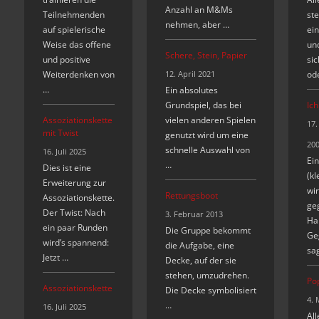
Anzahl an M&Ms
Teilnehmenden
ste
nehmen, aber …
auf spielerische
ein
Weise das offene
un
Schere, Stein, Papier
und positive
sic
Weiterdenken von
12. April 2021
od
…
Ein absolutes
Grundspiel, das bei
Ich
Assoziationskette
vielen anderen Spielen
17.
mit Twist
genutzt wird um eine
20
schnelle Auswahl von
16. Juli 2025
Ei
…
Dies ist eine
(kl
Erweiterung zur
wi
Rettungsboot
Assoziationskette.
ge
Der Twist: Nach
3. Februar 2013
Hal
ein paar Runden
Die Gruppe bekommt
Ge
wird’s spannend:
die Aufgabe, eine
sag
Jetzt …
Decke, auf der sie
stehen, umzudrehen.
Po
Assoziationskette
Die Decke symbolisiert
4. 
…
16. Juli 2025
Al