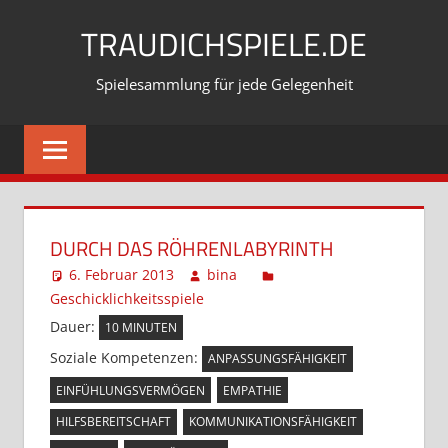
Zum
TRAUDICHSPIELE.DE
Inhalt
springen
Spielesammlung für jede Gelegenheit
DURCH DAS RÖHRENLABYRINTH
6. Februar 2013
bina
Geschicklichkeitsspiele
Kommentar hinterlassen
Dauer:
10 MINUTEN
Soziale Kompetenzen:
ANPASSUNGSFÄHIGKEIT
EINFÜHLUNGSVERMÖGEN
EMPATHIE
HILFSBEREITSCHAFT
KOMMUNIKATIONSFÄHIGKEIT