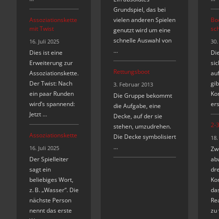
Grundspiel, das bei
Assoziationskette
vielen anderen Spielen
Bo
mit Twist
sc
genutzt wird um eine
schnelle Auswahl von
16. Juli 2025
30.
…
Dies ist eine
Die
Erweiterung zur
sic
Rettungsboot
Assoziationskette.
auf
Der Twist: Nach
gib
3. Februar 2013
ein paar Runden
Ko
Die Gruppe bekommt
wird’s spannend:
er
die Aufgabe, eine
Jetzt …
Decke, auf der sie
2-3
stehen, umzudrehen.
Assoziationskette
Die Decke symbolisiert
18.
…
16. Juli 2025
Zw
Der Spielleiter
ab
sagt ein
dre
beliebiges Wort,
Ko
z. B. „Wasser“. Die
da
nächste Person
Re
nennt das erste
zu