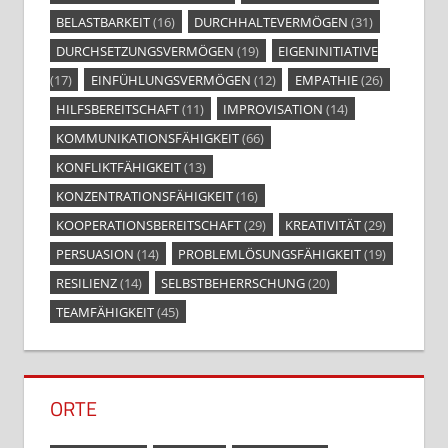
BELASTBARKEIT
(16)
DURCHHALTEVERMÖGEN
(31)
DURCHSETZUNGSVERMÖGEN
(19)
EIGENINITIATIVE
(17)
EINFÜHLUNGSVERMÖGEN
(12)
EMPATHIE
(26)
HILFSBEREITSCHAFT
(11)
IMPROVISATION
(14)
KOMMUNIKATIONSFÄHIGKEIT
(66)
KONFLIKTFÄHIGKEIT
(13)
KONZENTRATIONSFÄHIGKEIT
(16)
KOOPERATIONSBEREITSCHAFT
(29)
KREATIVITÄT
(29)
PERSUASION
(14)
PROBLEMLÖSUNGSFÄHIGKEIT
(19)
RESILIENZ
(14)
SELBSTBEHERRSCHUNG
(20)
TEAMFÄHIGKEIT
(45)
ORTE