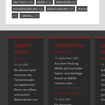
AM TISCH
(14)
BÜRO
(12)
DRAUSSEN
(8)
KOFERENZRAUM
(12)
KREATIVRAUM
(12)
RUHIG
(11)
ÜBERALL
(7)
NEUESTE
KOMMENTARE
Z
SPIELE
S
M&Ms Spiel
17. September 2006
Ja, und …
Ste
Aus einer Packung
16. Juli 2025
12.
M&Ms darf sich jeder
Bei diesem Spiel
Je
Spieler eine beliebige
trainieren die
cha
Anzahl an M&Ms
Teilnehmenden
ei
nehmen, aber …
auf spielerische
Te
Weise das offene
ei
Schere, Stein, Papier
und positive
ge
Weiterdenken von
12. April 2021
oh
…
…
Ein absolutes