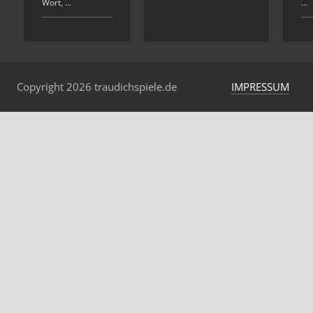
Wort, …
…
Copyright 2026 traudichspiele.de
IMPRESSUM