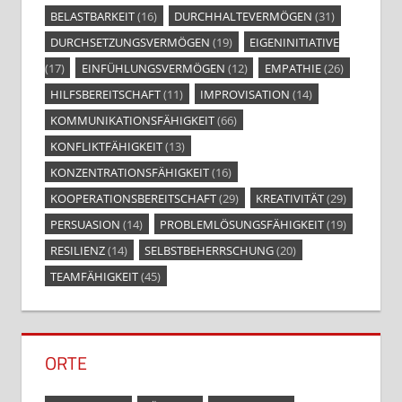
BELASTBARKEIT
(16)
DURCHHALTEVERMÖGEN
(31)
DURCHSETZUNGSVERMÖGEN
(19)
EIGENINITIATIVE
(17)
EINFÜHLUNGSVERMÖGEN
(12)
EMPATHIE
(26)
HILFSBEREITSCHAFT
(11)
IMPROVISATION
(14)
KOMMUNIKATIONSFÄHIGKEIT
(66)
KONFLIKTFÄHIGKEIT
(13)
KONZENTRATIONSFÄHIGKEIT
(16)
KOOPERATIONSBEREITSCHAFT
(29)
KREATIVITÄT
(29)
PERSUASION
(14)
PROBLEMLÖSUNGSFÄHIGKEIT
(19)
RESILIENZ
(14)
SELBSTBEHERRSCHUNG
(20)
TEAMFÄHIGKEIT
(45)
ORTE