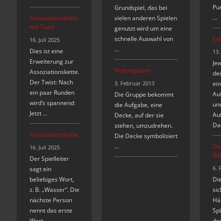
Pun
Grundspiel, das bei
…
Assoziationskette
vielen anderen Spielen
mit Twist
genutzt wird um eine
schnelle Auswahl von
Ext
16. Juli 2025
…
Dies ist eine
13.
Erweiterung zur
Jew
Rettungsboot
Assoziationskette.
de
Der Twist: Nach
3. Februar 2013
ei
ein paar Runden
Au
Die Gruppe bekommt
wird’s spannend:
und
die Aufgabe, eine
Jetzt …
Au
Decke, auf der sie
Das
stehen, umzudrehen.
Assoziationskette
Die Decke symbolisiert
…
Du
16. Juli 2025
Rö
Der Spielleiter
6. 
sagt ein
beliebiges Wort,
Di
z. B. „Wasser“. Die
sic
nächste Person
Hä
nennt das erste
Spi
Wort, …
den