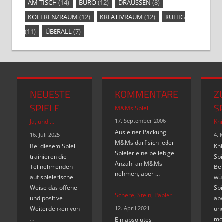
AM TISCH
(14)
BÜRO
(12)
DRAUSSEN
(8)
KOFERENZRAUM
(12)
KREATIVRAUM
(12)
RUHIG
(11)
ÜBERALL
(7)
NEUESTE
KOMMENTARE
Z
SPIELE
S
M&Ms Spiel
17. September 2006
Ja, und …
Kni
Aus einer Packung
16. Juli 2025
4. 
M&Ms darf sich jeder
Bei diesem Spiel
Kni
Spieler eine beliebige
trainieren die
Spi
Anzahl an M&Ms
Teilnehmenden
Bei
nehmen, aber …
auf spielerische
wür
Weise das offene
Spi
Schere, Stein, Papier
und positive
ab
Weiterdenken von
12. April 2021
un
…
mög
Ein absolutes